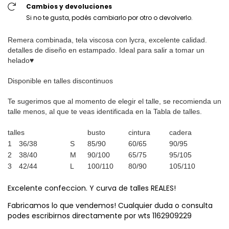
Cambios y devoluciones
Si no te gusta, podés cambiarlo por otro o devolverlo.
Remera combinada, tela viscosa con lycra, excelente calidad.
detalles de diseño en estampado. Ideal para salir a tomar un
helado♥
Disponible en talles discontinuos
Te sugerimos que al momento de elegir el talle, se recomienda un
talle menos, al que te veas identificada en la Tabla de talles.
talles
busto
cintura
cadera
1
36/38
S
85/90
60/65
90/95
2
38/40
M
90/100
65/75
95/105
3
42/44
L
100/110
80/90
105/110
Excelente confeccion. Y curva de talles REALES!
Fabricamos lo que vendemos! Cualquier duda o consulta
podes escribirnos directamente por wts 1162909229