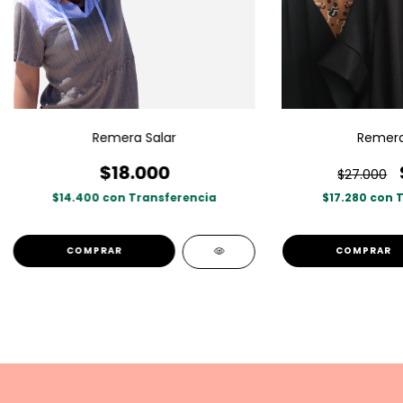
Remera Salar
Remera
$18.000
$27.000
$14.400
con
Transferencia
$17.280
con
T
COMPRAR
COMPRAR