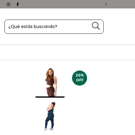
pachamos hoy. ¡Aprovechá!
20
%
OFF