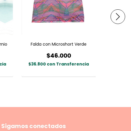
rnio
Falda con Microshort Verde
Calza Su
$46.000
cia
$36.800
con
Transferencia
$41.600
Sigamos conectados