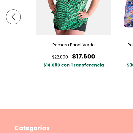
UPPLEX
Remera Panal Verde
Po
0
$17.600
$22.000
ferencia
$14.080
con
Transferencia
$3
Categorías