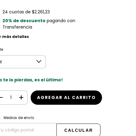
24
cuotas de
$2.261,23
20% de descuento
pagando con
Transferencia
r más detalles
le
o te lo pierdas, es el último!
CAMBIAR CP
regas para el CP:
Medios de envío
CALCULAR