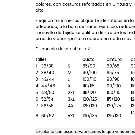
colores, con costuras reforzadas en Cintura y Ti
alto.
Elegir un talle menos al que te identificas en l
adecuada, a la hora de hacer ejercicio, reduc
maravilla de tejido se califica dentro de los te
amolda y acompaña tu cuerpo en cada movim
Disponible desde el talle 2
talles
busto
cintura
c
1
36/38
S
85/90
60/65
9
2
38/40
M
90/100
65/75
9
3
42/44
L
100/110
80/90
10
4
44/46
XL
110/115
90/100
11
5
48/50
2XL
115/120
100/110
11
6
52/54
3XL
120/125
115/120
12
7
56/58
4XL
125/130
120/125
1
1
8
60/62
5XL
130/135
125/130
Excelente confeccion. Fabricamos lo que vendemos