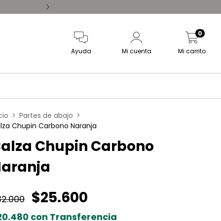
Comprás hoy, despachamos
0
Ayuda
Mi cuenta
Mi carrito
cio
>
Partes de abajo
>
lza Chupin Carbono Naranja
alza Chupin Carbono
aranja
$25.600
32.000
20.480
con
Transferencia