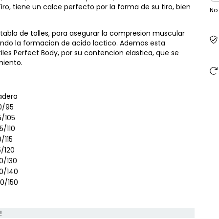
ro, tiene un calce perfecto por la forma de su tiro, bien
No
a tabla de talles, para asegurar la compresion muscular
iendo la formacion de acido lactico. Ademas esta
xtiles Perfect Body, por su contencion elastica, que se
iento.
adera
0/95
5/105
5/110
0/115
5/120
0/130
30/140
40/150
!