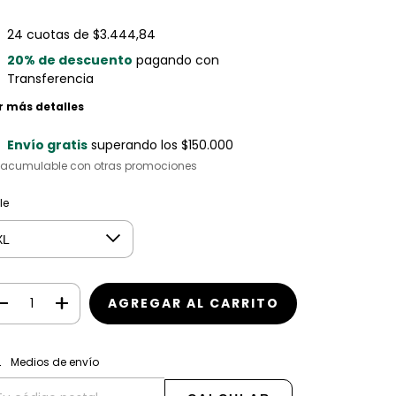
24
cuotas de
$3.444,84
20% de descuento
pagando con
Transferencia
r más detalles
Envío gratis
superando los
$150.000
 acumulable con otras promociones
le
CAMBIAR CP
regas para el CP:
Medios de envío