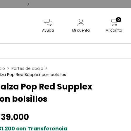
Comprás hoy, despachamos
0
Ayuda
Mi cuenta
Mi carrito
cio
>
Partes de abajo
>
lza Pop Red Supplex con bolsillos
alza Pop Red Supplex
on bolsillos
$39.000
31.200
con
Transferencia