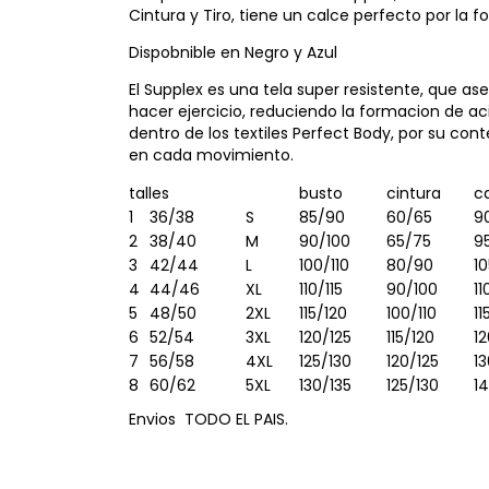
Cintura y Tiro, tiene un calce perfecto por la fo
Dispobnible en Negro y Azul
El Supplex es una tela super resistente, que a
hacer ejercicio, reduciendo la formacion de aci
dentro de los textiles Perfect Body, por su c
en cada movimiento.
talles
busto
cintura
c
1
36/38
S
85/90
60/65
9
2
38/40
M
90/100
65/75
9
3
42/44
L
100/110
80/90
10
4
44/46
XL
110/115
90/100
11
5
48/50
2XL
115/120
100/110
11
6
52/54
3XL
120/125
115/120
12
7
56/58
4XL
125/130
120/125
1
8
60/62
5XL
130/135
125/130
1
Envios TODO EL PAIS.