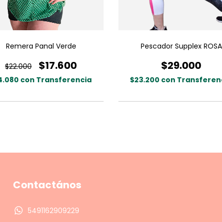
Remera Panal Verde
Pescador Supplex ROSA
$17.600
$29.000
$22.000
4.080
con
Transferencia
$23.200
con
Transferen
Contactános
5491162909229