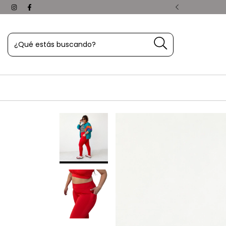
pachamos hoy. ¡Aprovechá!