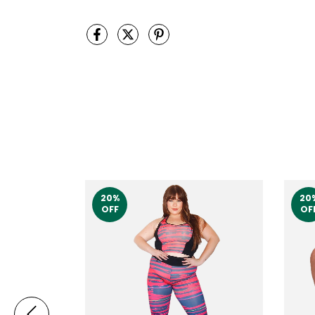
20
%
20
OFF
OF