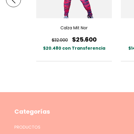
Bolsillos
Calza Mit Nor
0
$25.600
$32.000
ferencia
$20.480
con
Transferencia
$1
Categorías
PRODUCTOS