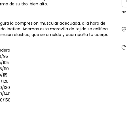
rma de su tiro, bien alto.
No
segura la compresion muscular adecuada, a la hora de
do lactico. Ademas esta maravilla de tejido se califica
ontencion elastica, que se amolda y acompaña tu cuerpo
adera
0/95
5/105
5/110
0/115
5/120
0/130
30/140
40/150