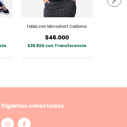
Falda con Microshort Carbono
Falda co
$46.000
cia
$36.800
con
Transferencia
$36.800
Sigamos conectados